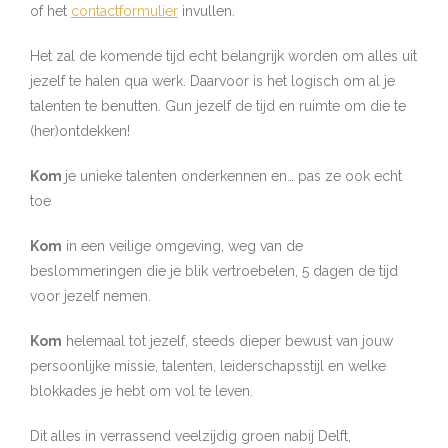
of het
contactformulier
invullen.
Het zal de komende tijd echt belangrijk worden om alles uit
jezelf te halen qua werk. Daarvoor is het logisch om al je
talenten te benutten. Gun jezelf de tijd en ruimte om die te
(her)ontdekken!
Kom
je unieke talenten onderkennen en… pas ze ook echt
toe
Kom
in een veilige omgeving, weg van de
beslommeringen die je blik vertroebelen, 5 dagen de tijd
voor jezelf nemen.
Kom
helemaal tot jezelf, steeds dieper bewust van jouw
persoonlijke missie, talenten, leiderschapsstijl en welke
blokkades je hebt om vol te leven.
Dit alles in verrassend veelzijdig groen nabij Delft,