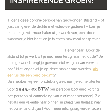
INSPIRERENDE GROEN!
Tijdens deze corona-periode van gedwongen stilstand – óf
juist van gierende drukte met video-vergaderen! – kom je
erachter: je wilt meer halen uit je werkleven, echt doen
waarvoor je hier bent, en je talenten maximaal aanspreken!
Herkenbaar? Door de
afstand tot je werk wil je niet meer terug naar het ‘oude’? Je
huidige werk brengt je gewoon niet wat je ervan verwacht
had? Niet langer wil je op deze manier oud worden: ‘
als
een vis die een berg beklimt
’?
Dan hebben wij een ontdekkingsreis naar je echte talenten
1945,- ex BTW
voor
per persoon (100 euro korting
per persoon bij aanmelding van 2 of meer personen). Zie
het als een vakantie naar binnen, in plaats van (helaas) naar
het buitenland dit jaar! Voor meer info, graag verder lezen,