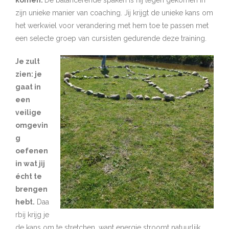
komen.
De balancerende spaken is hij tegen gekomen in
zijn unieke manier van coaching. Jij krijgt de unieke kans om
het werkwiel voor verandering met hem toe te passen met
een selecte groep van cursisten gedurende deze training.
Je zult
zien: je
gaat in
een
veilige
omgevin
g
oefenen
in wat jij
écht te
brengen
hebt.
Daa
rbij krijg je
de kans om te stretchen, want energie stroomt natuurlijk