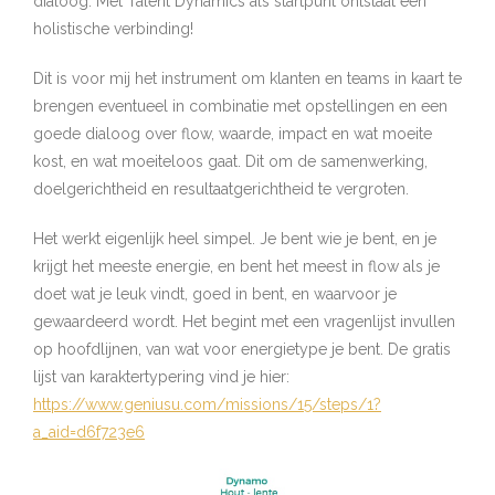
dialoog. Met Talent Dynamics als startpunt ontstaat een
holistische verbinding!
Dit is voor mij het instrument om klanten en teams in kaart te
brengen eventueel in combinatie met opstellingen en een
goede dialoog over flow, waarde, impact en wat moeite
kost, en wat moeiteloos gaat. Dit om de samenwerking,
doelgerichtheid en resultaatgerichtheid te vergroten.
Het werkt eigenlijk heel simpel. Je bent wie je bent, en je
krijgt het meeste energie, en bent het meest in flow als je
doet wat je leuk vindt, goed in bent, en waarvoor je
gewaardeerd wordt. Het begint met een vragenlijst invullen
op hoofdlijnen, van wat voor energietype je bent. De gratis
lijst van karaktertypering vind je hier:
https://www.geniusu.com/missions/15/steps/1?
a_aid=d6f723e6