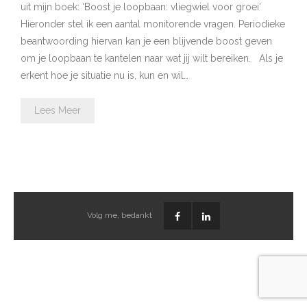
uit mijn boek: ‘Boost je loopbaan: vliegwiel voor groei’
Hieronder stel ik een aantal monitorende vragen. Periodieke
beantwoording hiervan kan je een blijvende boost geven
om je loopbaan te kantelen naar wat jij wilt bereiken. Als je
erkent hoe je situatie nu is, kun en wil…
Lees Meer
Volg me, bedankt