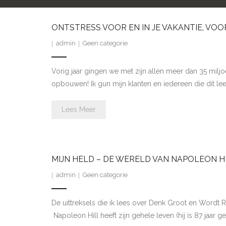
ONTSTRESS VOOR EN IN JE VAKANTIE, VO
admin
Geen categorie
Vorig jaar gingen we met zijn allen meer dan 35 milj
opbouwen! Ik gun mijn klanten en iedereen die dit le
Lees Meer
MIJN HELD – DE WERELD VAN NAPOLEON HIL
admin
Geen categorie
De uittreksels die ik lees over Denk Groot en Wordt Ri
Napoleon Hill heeft zijn gehele leven (hij is 87 ja