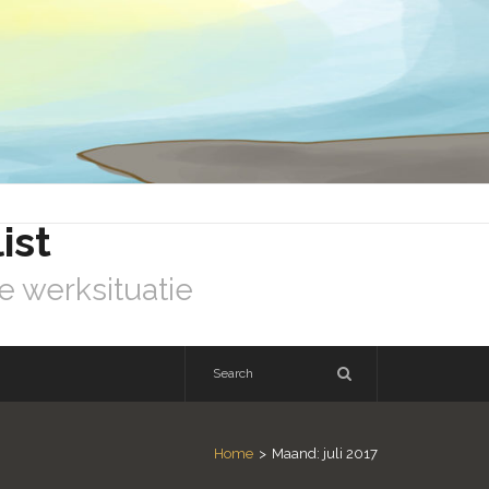
ist
e werksituatie
Home
>
Maand:
juli 2017