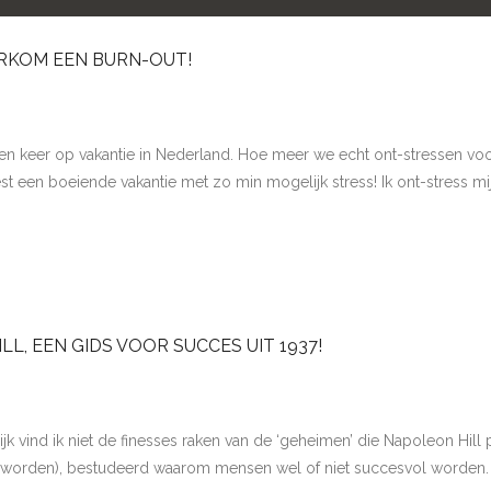
ORKOM EEN BURN-OUT!
oen keer op vakantie in Nederland. Hoe meer we echt ont-stressen voo
est een boeiende vakantie met zo min mogelijk stress! Ik ont-stress m
L, EEN GIDS VOOR SUCCES UIT 1937!
jk vind ik niet de finesses raken van de ‘geheimen’ die Napoleon Hill 
ar geworden), bestudeerd waarom mensen wel of niet succesvol worden