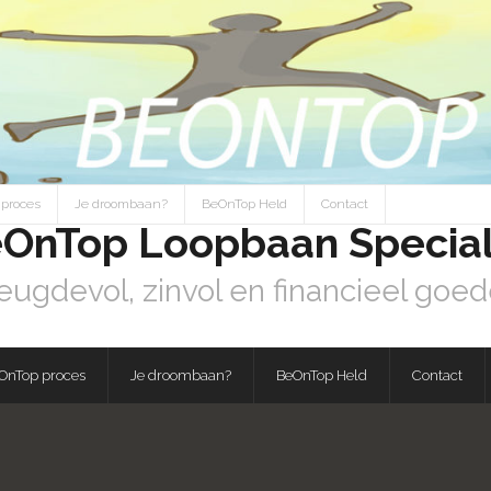
proces
Je droombaan?
BeOnTop Held
Contact
OnTop Loopbaan Special
eugdevol, zinvol en financieel goed
OnTop proces
Je droombaan?
BeOnTop Held
Contact