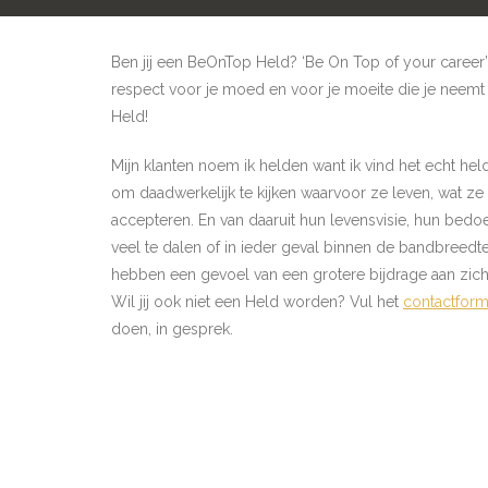
Ben jij een BeOnTop Held? ‘Be On Top of your career’? 
respect voor je moed en voor je moeite die je neemt o
Held!
Mijn klanten noem ik helden want ik vind het echt 
om daadwerkelijk te kijken waarvoor ze leven, wat z
accepteren. En van daaruit hun levensvisie, hun bedoel
veel te dalen of in ieder geval binnen de bandbreedt
hebben een gevoel van een grotere bijdrage aan zich
Wil jij ook niet een Held worden? Vul het
contactform
doen, in gesprek.