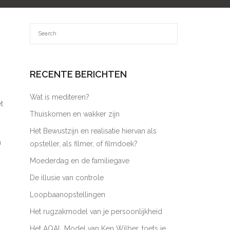
RECENTE BERICHTEN
Wat is mediteren?
t
Thuiskomen en wakker zijn
Het Bewustzijn en realisatie hiervan als
n
opsteller, als filmer, of filmdoek?
Moederdag en de familiegave
De illusie van controle
Loopbaanopstellingen
Het rugzakmodel van je persoonlijkheid
Het AQAL Model van Ken Wilber, toets je