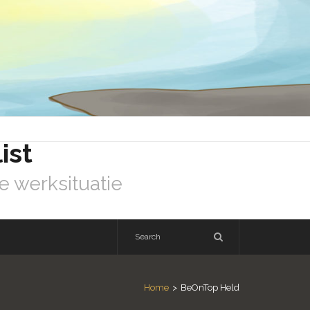
ist
e werksituatie
Home
>
BeOnTop Held