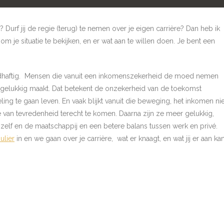
Durf jij de regie (terug) te nemen over je eigen carrière? Dan heb ik
m je situatie te bekijken, en er wat aan te willen doen. Je bent een
heldhaftig. Mensen die vanuit een inkomenszekerheid de moed nemen
e gelukkig maakt. Dat betekent de onzekerheid van de toekomst
ing te gaan leven. En vaak blijkt vanuit die beweging, het inkomen nie
e van tevredenheid terecht te komen. Daarna zijn ze meer gelukkig,
zelf en de maatschappij en een betere balans tussen werk en privé.
ulier
in en we gaan over je carrière, wat er knaagt, en wat jij er aan ka