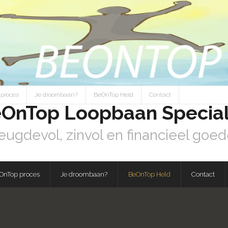
proces
Je droombaan?
BeOnTop Held
Contact
OnTop Loopbaan Special
eugdevol, zinvol en financieel goed
OnTop proces
Je droombaan?
BeOnTop Held
Contact