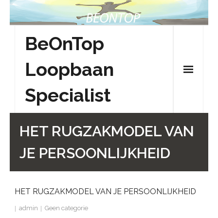
Skip
to
content
BeOnTop
Loopbaan
Specialist
HET RUGZAKMODEL VAN
JE PERSOONLIJKHEID
HET RUGZAKMODEL VAN JE PERSOONLIJKHEID
admin
Geen categorie