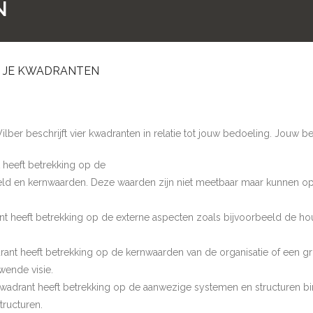
N
S JE KWADRANTEN
ber beschrijft vier kwadranten in relatie tot jouw bedoeling. Jouw bez
t heeft betrekking op de
eld en kernwaarden. Deze waarden zijn niet meetbaar maar kunnen op
ant heeft betrekking op de externe aspecten zoals bijvoorbeeld de ho
drant heeft betrekking op de kernwaarden van de organisatie of een g
wende visie.
t kwadrant heeft betrekking op de aanwezige systemen en structuren b
tructuren.