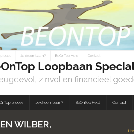
proces
Je droombaan?
BeOnTop Held
Contact
OnTop Loopbaan Special
eugdevol, zinvol en financieel goed
OnTop proces
Je droombaan?
BeOnTop Held
Contact
EN WILBER,
Ho