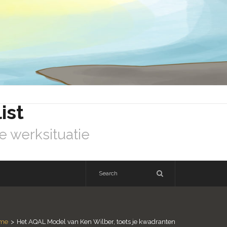
ist
e werksituatie
me
>
Het AQAL Model van Ken Wilber, toets je kwadranten