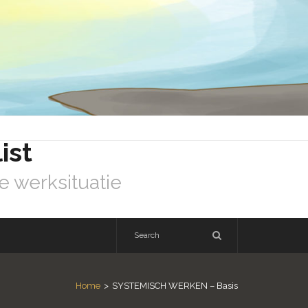
ist
e werksituatie
Home
>
SYSTEMISCH WERKEN – Basis