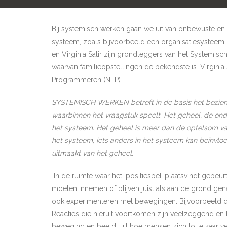
Bij systemisch werken gaan we uit van onbewuste en
systeem, zoals bijvoorbeeld een organisatiesysteem. 
en Virginia Satir zijn grondleggers van het Systemisc
waarvan familieopstellingen de bekendste is. Virginia
Programmeren (NLP).
SYSTEMISCH WERKEN betreft in de basis het bezien 
waarbinnen het vraagstuk speelt. Het geheel, de on
het systeem. Het geheel is meer dan de optelsom va
het systeem, iets anders in het systeem kan beïnvlo
uitmaakt van het geheel.
In de ruimte waar het ‘positiespel’ plaatsvindt gebeu
moeten innemen of blijven juist als aan de grond gen
ook experimenteren met bewegingen. Bijvoorbeeld doo
Reacties die hieruit voortkomen zijn veelzeggend en 
beweging en beeldt uit hoe mensen zich tot elkaar 