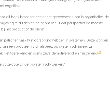
et cognitieve.
oor dit boek bevat het echter het gereedschap om in organisaties de
omgeving te duiden en helpt om vanuit dat perspectief de meeste
bij het product of de dienst.
n en patronen vaak hun oorsprong hebben in systemen. Deze worden
van een probleem zich afspeelt op systemisch niveau zijn
[1]
ak niet toereikend en soms zelfs demotiverend en frustrerend
.
ervolg-opleidingen/systemisch-werken/