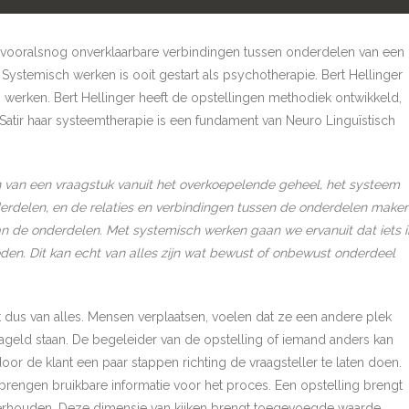
 vooralsnog onverklaarbare verbindingen tussen onderdelen van een
Systemisch werken is ooit gestart als psychotherapie. Bert Hellinger
h werken. Bert Hellinger heeft de opstellingen methodiek ontwikkeld,
 Satir haar systeemtherapie is een fundament van Neuro Linguïstisch
van een vraagstuk vanuit het overkoepelende geheel, het systeem
derdelen, en de relaties en verbindingen tussen de onderdelen make
n de onderdelen. Met systemisch werken gaan we ervanuit dat iets i
eden. Dit kan echt van alles zijn wat bewust of onbewust onderdeel
rt dus van alles. Mensen verplaatsen, voelen dat ze een andere plek
ageld staan. De begeleider van de opstelling of iemand anders kan
r de klant een paar stappen richting de vraagsteller te laten doen.
brengen bruikbare informatie voor het proces. Een opstelling brengt
verhouden. Deze dimensie van kijken brengt toegevoegde waarde