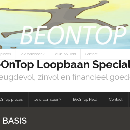
proces
Je droombaan?
BeOnTop Held
Contact
OnTop Loopbaan Special
eugdevol, zinvol en financieel goed
OnTop proces
Je droombaan?
BeOnTop Held
Contact
 BASIS