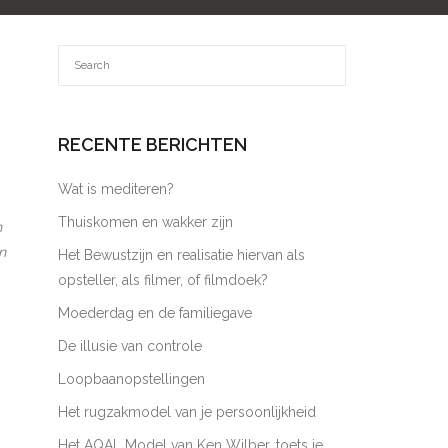
RECENTE BERICHTEN
Wat is mediteren?
Thuiskomen en wakker zijn
n
n
Het Bewustzijn en realisatie hiervan als
opsteller, als filmer, of filmdoek?
Moederdag en de familiegave
De illusie van controle
Loopbaanopstellingen
Het rugzakmodel van je persoonlijkheid
Het AQAL Model van Ken Wilber, toets je