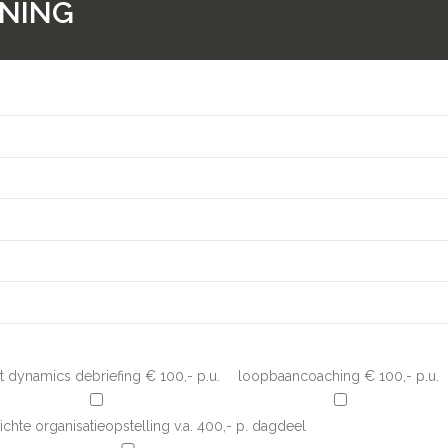
NING
nt dynamics debriefing € 100,- p.u.
loopbaancoaching € 100,- p.u.
chte organisatieopstelling v.a. 400,- p. dagdeel