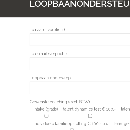
LOOPBAANONDERSTEU
Je naam (verplicht)
Je e-mail (verplicht)
Loopbaan onderwerp
Gewenste coaching (excl. BTW):
Intake (gratis)
talent dynamics test € 100,-
tale
individuele familieopstelling € 100,- p.u.
teamgeri