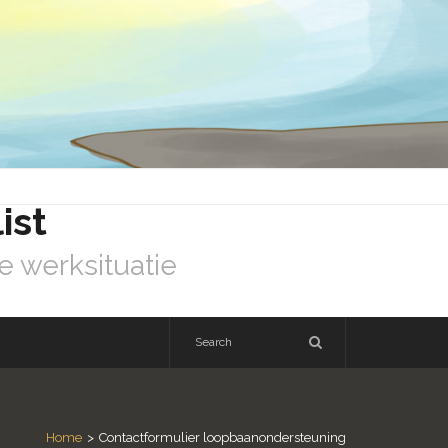
ist
e werksituatie
Home
>
Contactformulier loopbaanondersteuning