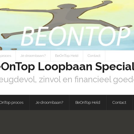
proces
Je droombaan?
BeOnTop Held
Contact
OnTop Loopbaan Special
eugdevol, zinvol en financieel goed
OnTop proces
Je droombaan?
BeOnTop Held
Contact