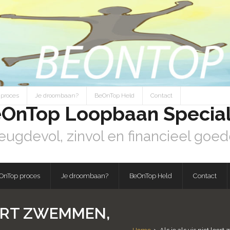
proces
Je droombaan?
BeOnTop Held
Contact
OnTop Loopbaan Special
eugdevol, zinvol en financieel goed
OnTop proces
Je droombaan?
BeOnTop Held
Contact
EERT ZWEMMEN,