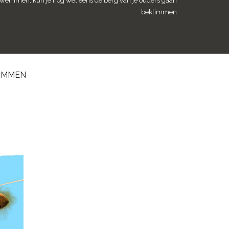
ert zwemmen, kun je nog wel eens de berg van je ouders gaan
beklimmen
LIMMEN