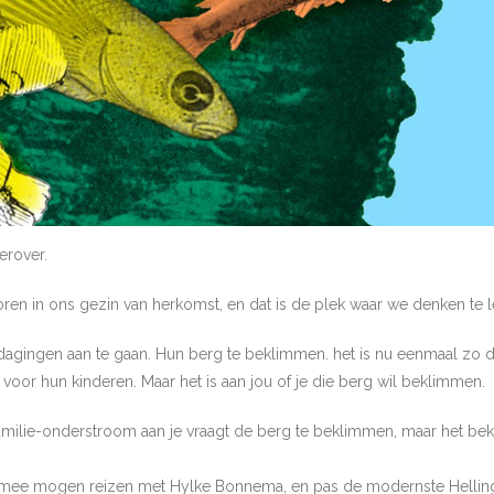
ierover.
oren in ons gezin van herkomst, en dat is de plek waar we denken te l
gingen aan te gaan. Hun berg te beklimmen. het is nu eenmaal zo dat ne
oor hun kinderen. Maar het is aan jou of je die berg wil beklimmen.
e familie-onderstroom aan je vraagt de berg te beklimmen, maar het b
ren mee mogen reizen met Hylke Bonnema, en pas de modernste Hell