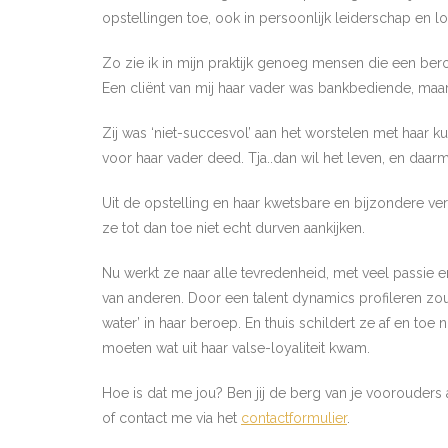
opstellingen toe, ook in persoonlijk leiderschap en 
Zo zie ik in mijn praktijk genoeg mensen die een be
Een cliënt van mij haar vader was bankbediende, maar 
Zij was ‘niet-succesvol’ aan het worstelen met haar k
voor haar vader deed. Tja..dan wil het leven, en daa
Uit de opstelling en haar kwetsbare en bijzondere ve
ze tot dan toe niet echt durven aankijken.
Nu werkt ze naar alle tevredenheid, met veel passie e
van anderen. Door een talent dynamics profileren zou
water’ in haar beroep. En thuis schildert ze af en to
moeten wat uit haar valse-loyaliteit kwam.
Hoe is dat me jou? Ben jij de berg van je voorouders 
of contact me via het
contactformulier
.