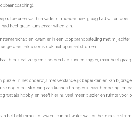
loopbaancoaching).
roep uitoefenen wat hun vader of moeder heel graag had willen doen
had heel graag kunstenaar willen zijn.
unstenaarschap en kwam er in een loopbaanopstelling met mij achter d
rmee geld en liefde soms ook niet optimaal stromen.
rhaal bleek dat ze geen kinderen had kunnen krijgen, maar heel graag
n plezier in het onderwijs met verstandelijk beperkten en kan bijdrag
 ze nog meer stroming aan kunnen brengen in haar bedoeling, en daarov
e nog wat als hobby, en heeft hier nu veel meer plezier en ruimte voo
aan het beklimmen, of zwem je in het water wat jou het meeste stromin