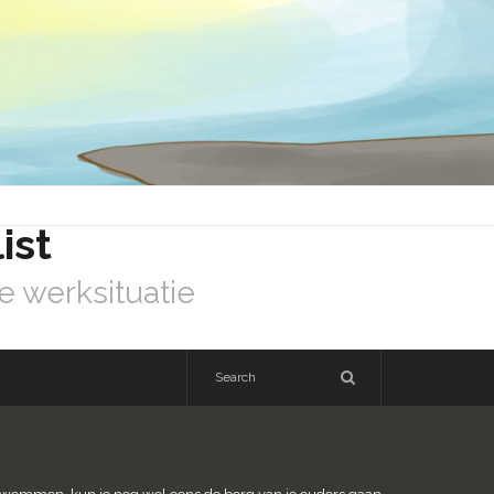
ist
e werksituatie